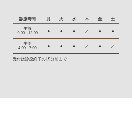
診療時間
月
火
水
木
金
土
午前
●
●
●
／
●
●
9:00 - 12:00
午後
●
●
●
／
●
／
4:00 - 7:00
受付は診療終了の15分前まで